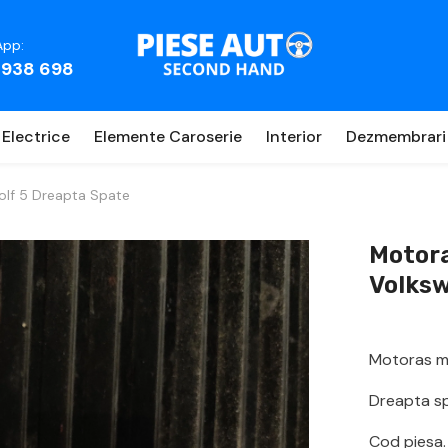
pp:
 938 698
Electrice
Elemente Caroserie
Interior
Dezmembrari
lf 5 Dreapta Spate
Motor
Volksw
Motoras m
Dreapta s
Cod piesa