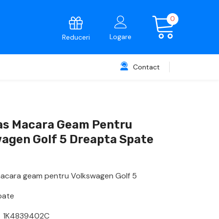
0
0
articole
Logare
Reduceri
Contact
as Macara Geam Pentru
agen Golf 5 Dreapta Spate
acara geam pentru Volkswagen Golf 5
pate
. 1K4839402C