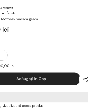
kswagen
ate:
În stoc
Motoras macara geam
 lei
Creșteți
cantitatea
pentru
00,00 lei
Motoras
macara
geam
Adăugați În Coș
pentru
n
Volkswagen
Golf
5
dreapta
spate
ți vizualizează acest produs