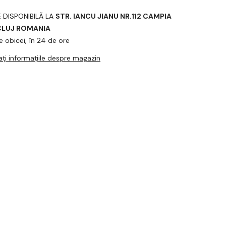
Distribuiți
E DISPONIBILĂ LA
STR. IANCU JIANU NR.112 CAMPIA
 CLUJ ROMANIA
e obicei, în 24 de ore
zați informațiile despre magazin