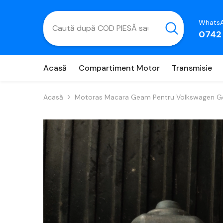
Salt La Conținut
WhatsA
0742
Acasă
Compartiment Motor
Transmisie
Acasă
Motoras Macara Geam Pentru Volkswagen Go