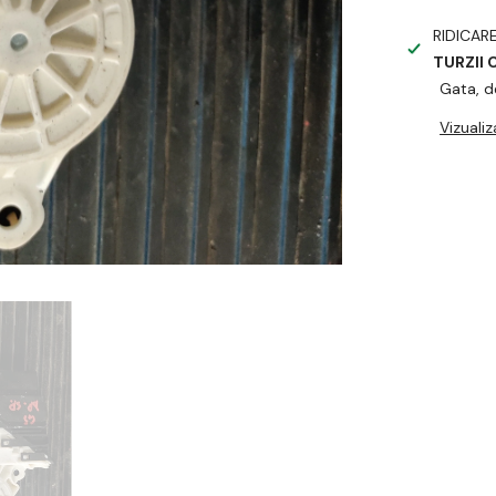
RIDICAR
TURZII
Gata, d
Vizuali