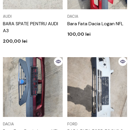
VÂNZĂTOR:
VÂNZĂTOR:
AUDI
DACIA
BARA SPATE PENTRU AUDI
Bara Fata Dacia Logan NFL
A3
100,00 lei
200,00 lei
VÂNZĂTOR:
VÂNZĂTOR:
DACIA
FORD