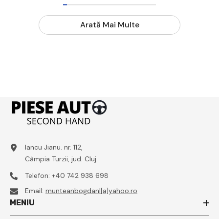
Arată Mai Multe
Iancu Jianu. nr. 112,
Câmpia Turzii, jud. Cluj.
Telefon:
+40 742 938 698
Email:
munteanbogdanl[a]yahoo.ro
MENIU