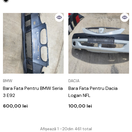
VÂNZĂTOR:
VÂNZĂTOR:
BMW
DACIA
Bara Fata Pentru BMW Seria
Bara Fata Pentru Dacia
3 E92
Logan NFL
600,00 lei
100,00 lei
Afișează
1
-
20
din 461 total