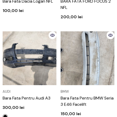
Bara Fata Dacia Logan NFL
BARA FATA FORD FOCUS 2
NFL
100,00 lei
200,00 lei
VÂNZĂTOR:
VÂNZĂTOR:
AUDI
BMW
Bara Fata Pentru Audi A3
Bara Fata Pentru BMW Seria
3 E46 Facelift
300,00 lei
150,00 lei