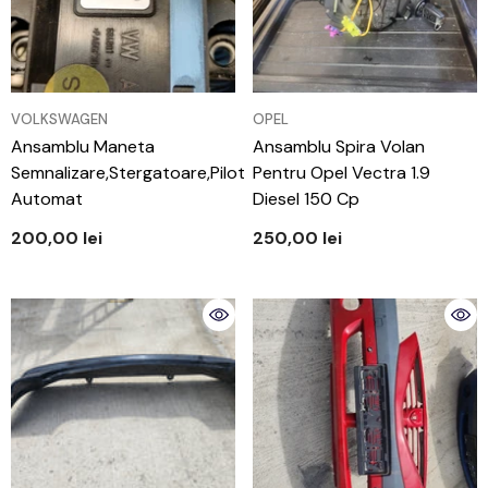
VÂNZĂTOR:
VÂNZĂTOR:
VOLKSWAGEN
OPEL
Ansamblu Maneta
Ansamblu Spira Volan
Semnalizare,stergatoare,pilot
Pentru Opel Vectra 1.9
Automat
Diesel 150 Cp
200,00 lei
250,00 lei