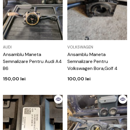
VÂNZĂTOR:
VÂNZĂTOR:
AUDI
VOLKSWAGEN
Ansamblu Maneta
Ansamblu Maneta
Semnalizare Pentru Audi A4
Semnalizare Pentru
B6
Volkswagen Bora,Golf 4
150,00 lei
100,00 lei