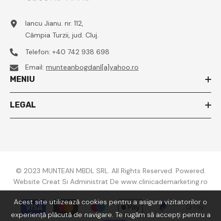
Iancu Jianu. nr. 112,
Câmpia Turzii, jud. Cluj.
Telefon:
+40 742 938 698
Email:
munteanbogdanl[a]yahoo.ro
MENIU
LEGAL
© 2023 MUNTEAN MBDL SRL. All Rights Reserved. Powered.
Website Creat Si Administrat De
www.clinicademarketing.ro
Acest site utilizează cookies pentru a asigura vizitatorilor o
Metode
de
experiență plăcută de navigare. Te rugăm să accepți pentru a