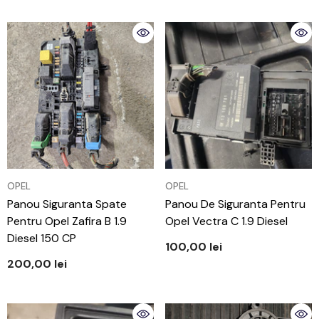
VÂNZĂTOR:
VÂNZĂTOR:
OPEL
OPEL
Panou Siguranta Spate
Panou De Siguranta Pentru
Pentru Opel Zafira B 1.9
Opel Vectra C 1.9 Diesel
Diesel 150 CP
100,00 lei
200,00 lei