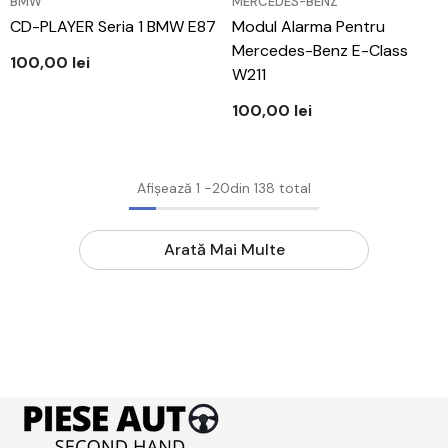
VÂNZĂTOR:
VÂNZĂTOR:
BMW
MERCEDES-BENZ
CD-PLAYER Seria 1 BMW E87
Modul Alarma Pentru
Mercedes-Benz E-Class
100,00 lei
W211
100,00 lei
Afișează
1
-
20
din 138 total
Arată Mai Multe