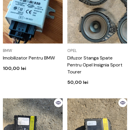
VÂNZĂTOR:
VÂNZĂTOR:
BMW
OPEL
Imobilizator Pentru BMW
Difuzor Stanga Spate
Pentru Opel Insignia Sport
100,00 lei
Tourer
50,00 lei