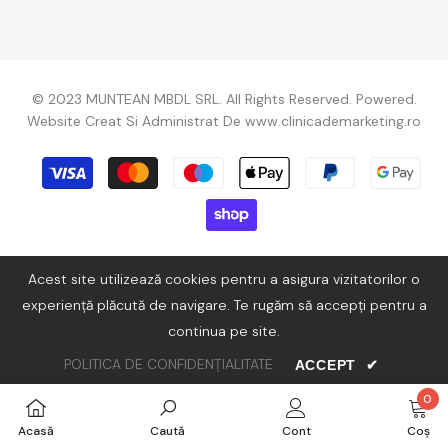
© 2023 MUNTEAN MBDL SRL. All Rights Reserved. Powered.
Website Creat Si Administrat De
www.clinicademarketing.ro
Metode
de
plată
Acest site utilizează cookies pentru a asigura vizitatorilor o
experiență plăcută de navigare. Te rugăm să accepți pentru a
continua pe site.
POLITICA DE CONFIDENȚIALITATE
ACCEPT
✔
0
0
Acasă
Caută
Cont
Coș
artic