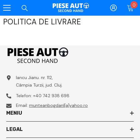
0
0
Salt La Conținut
ar
POLITICA DE LIVRARE
Iancu Jianu. nr. 112,
Câmpia Turzii, jud. Cluj.
Telefon:
+40 742 938 698
Email:
munteanbogdanl[a]yahoo.ro
MENIU
LEGAL