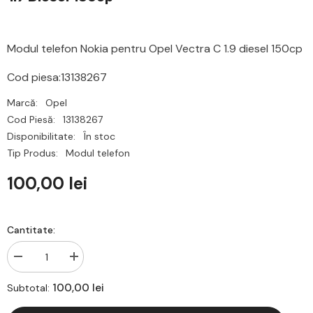
Modul telefon Nokia pentru Opel Vectra C 1.9 diesel 150cp
Cod piesa:13138267
Marcă:
Opel
Cod Piesă:
13138267
Disponibilitate:
În stoc
Tip Produs:
Modul telefon
100,00 lei
Cantitate:
Reduceți
Creșteți
cantitatea
cantitatea
pentru
pentru
100,00 lei
Subtotal:
Modul
Modul
telefon
telefon