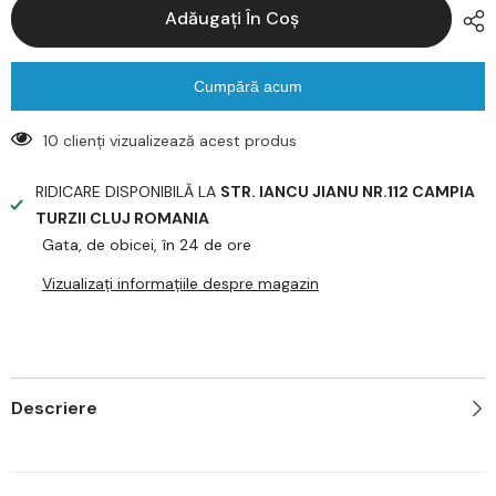
Nokia
Nokia
Adăugați În Coș
pentru
pentru
Opel
Opel
Vectra
Vectra
C
C
1.9
1.9
Cumpără acum
diesel
diesel
150cp
150cp
10 clienți vizualizează acest produs
RIDICARE DISPONIBILĂ LA
STR. IANCU JIANU NR.112 CAMPIA
TURZII CLUJ ROMANIA
Gata, de obicei, în 24 de ore
Vizualizați informațiile despre magazin
Descriere