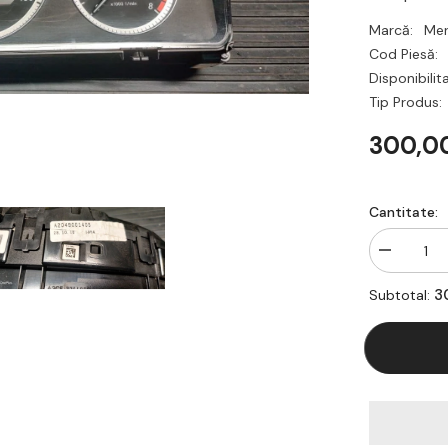
Marcă:
Me
Cod Piesă:
Disponibilit
Tip Produs:
300,00
Cantitate:
Reduceți
cantitatea
pentru
3
Subtotal:
Ceas
bord
pentru
Mercedes
Benz
W204