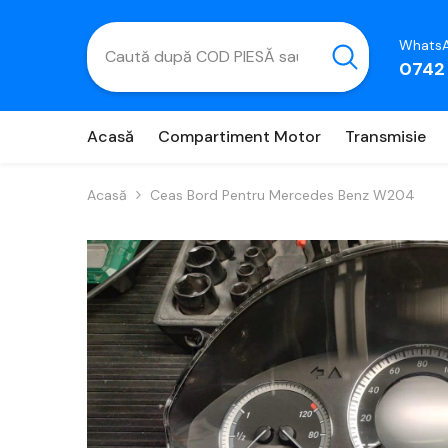
Salt La Conținut
WhatsA
0742
Acasă
Compartiment Motor
Transmisie
Acasă
Ceas Bord Pentru Mercedes Benz W204