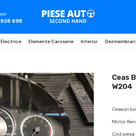
pp:
 938 698
Electrice
Elemente Caroserie
Interior
Dezmembrari
Ceas B
W204
Ceasuri b
Motor Ben
Cod pies