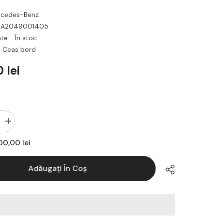
rcedes-Benz
A2049001405
ate:
În stoc
Ceas bord
 lei
Creșteți
cantitatea
pentru
00,00 lei
Ceas
bord
pentru
Adăugați În Coș
Mercedes
Benz
W204