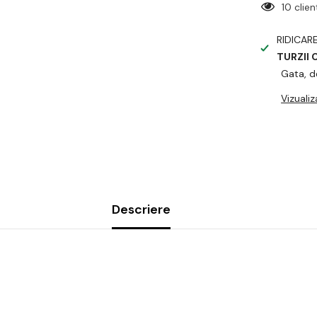
5 clien
RIDICAR
TURZII
Gata, d
Vizuali
Descriere