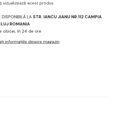
ți vizualizează acest produs
Distribuiți
E DISPONIBILĂ LA
STR. IANCU JIANU NR.112 CAMPIA
 CLUJ ROMANIA
e obicei, în 24 de ore
zați informațiile despre magazin