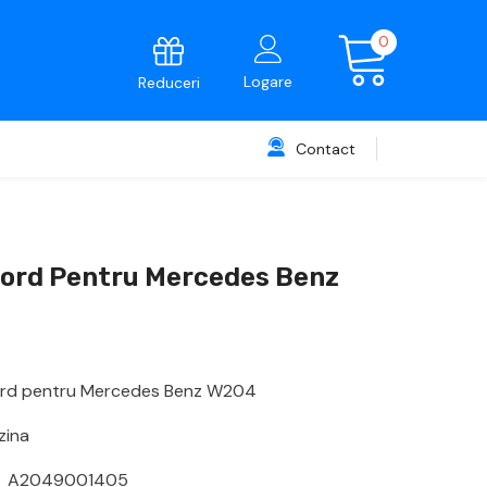
0
0
articole
Logare
Reduceri
Contact
ord Pentru Mercedes Benz
ord pentru Mercedes Benz W204
zina
a A2049001405